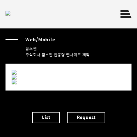
Toggl
N
o
Web/Mobile
t
F
팜스젠
o
u
주식회사 팜스젠 반응형 웹사이트 제작
n
d
The
requested
URL
/sub/sprite.svg
was
not
found
on
List
Request
this
server.